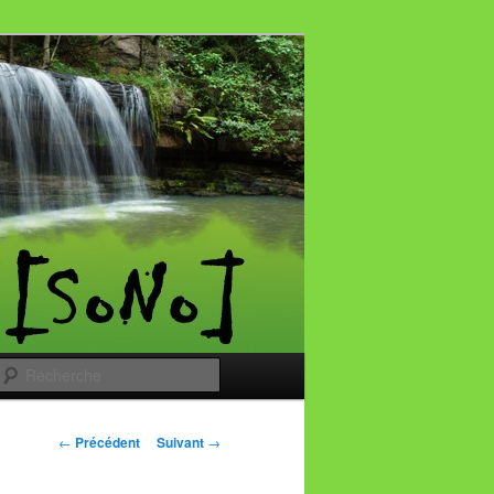
Recherche
Navigation des
←
Précédent
Suivant
→
articles